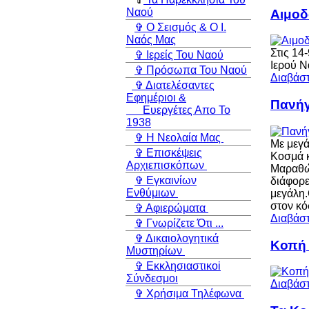
Ναού
Αιμοδ
✞ Ο Σεισμός & Ο Ι.
Ναός Μας
Στις 14
✞ Ιερείς Του Ναού
Ιερού Ν
✞ Πρόσωπα Του Ναού
Διαβάστ
✞ Διατελέσαντες
Εφημέριοι &
Πανήγ
Ευεργέτες Απο Το
1938
✞ Η Νεολαία Μας
Με μεγά
✞ Επισκέψεις
Κοσμά κ
Αρχιεπισκόπων
Μαραθών
✞ Εγκαινίων
διάφορε
Ενθύμιων
μεγάλη.
στον κό
✞ Αφιερώματα
Διαβάστ
✞ Γνωρίζετε Ότι ...
✞ Δικαιολογητικά
Κοπή 
Μυστηρίων
✞ Εκκλησιαστικoi
Σύνδεσμοι
Διαβάστ
✞ Χρήσιμα Τηλέφωνα