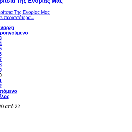
ρίτσια Της Ενορίας Μας
ε περισσότερα...
ναρξη
ροηγούμενο
3
4
5
6
7
8
9
0
1
2
πόμενο
έλος
20 από 22