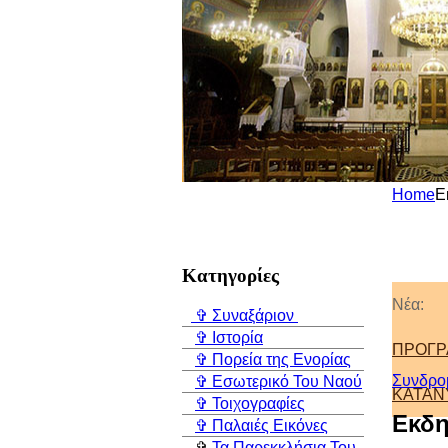
Home
Ε
Κατηγορίες
Νέα:
✞ Συναξάριον
✞ Ιστορία
ΠΡΟΓΡ
✞ Πορεία της Ενορίας
Συνδρο
✞ Εσωτερικό Του Ναού
ΚΑΤΑΝΥ
✞ Τοιχογραφίες
Εκδη
✞ Παλαιές Εικόνες
✞
Τα Παρεκκλήσια Του