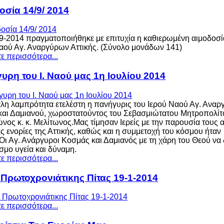
οσία 14/9/ 2014
-9-2014 πραγματοποιήθηκε με επιτυχία η καθιερωμένη αιμοδοσί
αού Αγ. Αναργύρων Αττικής. (Σύνολο μονάδων 141)
ε περισσότερα...
υρη του Ι. Ναού μας 1η Ιουλίου 2014
λη λαμπρότητα ετελέστη η πανήγυρις του Ιερού Ναού Αγ. Ανα
αι Δαμιανού, χωροστατούντος του Σεβασμιώτατου Μητροπολίτ
ος κ. κ. Μελίτωνος.Μας τίμησαν Ιερείς με την παρουσία τους 
ς ενορίες της Αττικής, καθώς και η συμμετοχή του κόσμου ήταν
Οι Αγ. Ανάργυροι Κοσμάς και Δαμιανός με τη χάρη του Θεού να 
σμο υγεία και δύναμη.
ε περισσότερα...
Πρωτοχρονιάτικης Πίτας 19-1-2014
ε περισσότερα...