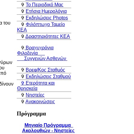
✞
Το Περιοδικό Μας
✞
Ετήσια Ημερολόγια
✞
Εκδηλώσεις Photos
α του
✞
Φιλόπτωχο Ταμείο
ΚEA
✞
Δραστηριότητες ΚEA
✞
Βραχυχρόνια
Φιλοξενία
Συγγενών Ασθενών
ργύρων
ου
✞
Βρεφ/Κος Σταθμός
από
✞
Εκδηλώσεις Σταθμού
✞ Ετερότητα και
δίνουν
Θρησκεία
✞
Νηστείες
✞
Ανακοινώσεις
Πρόγραμμα
Μηνιαίο Πρόγραμμα
Ακολουθιών - Νηστείες