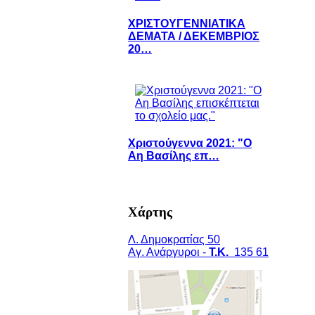
ΧΡΙΣΤΟΥΓΕΝΝΙΑΤΙΚΑ
ΔΕΜΑΤΑ / ΔΕΚΕΜΒΡΙΟΣ
20…
Χριστούγεννα 2021: "Ο
Αη Βασίλης επ…
Χάρτης
Λ. Δημοκρατίας 50
Αγ. Ανάργυροι -
Τ.Κ.
135 61