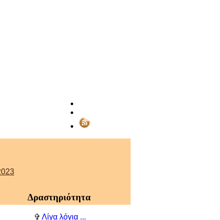
023
Δραστηριότητα
✞
Λίγα λόγια ...