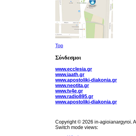
Top
Σύνδεσμοι
www.ecclesia.gr
www.iaath.gr
www.apostoliki-diakonia.gr
www.neotita.gr
www.tv4e.gr
www.radio895.gr
www.apostoliki-diakonia.gr
Copyright © 2026 in-agioianargyroi. 
Switch mode views: