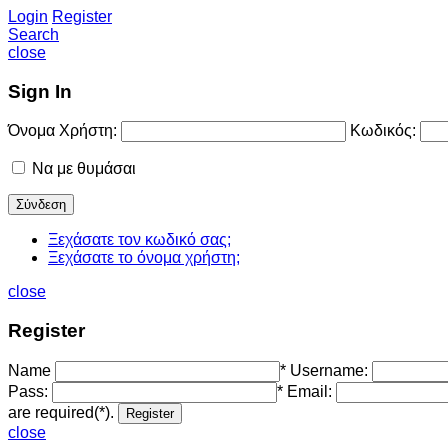
Login
Register
Search
close
Sign In
Όνομα Χρήστη:
Κωδικός:
Να με θυμάσαι
Ξεχάσατε τον κωδικό σας;
Ξεχάσατε το όνομα χρήστη;
close
Register
Name
*
Username:
Pass:
*
Email:
are required(*).
close