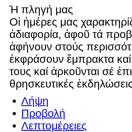
Ἡ πληγή μας
Οἱ ἡμέρες μας χαρακτηρί
ἀδιαφορία, ἀφοῦ τά προβλ
ἀφήνουν στούς περισσότ
ἐκφράσουν ἔμπρακτα καί 
τους καί ἀρκοῦνται σέ ἐπ
θρησκευτικές ἐκδηλώσεις.
Λήψη
Προβολή
Λεπτομέρειες