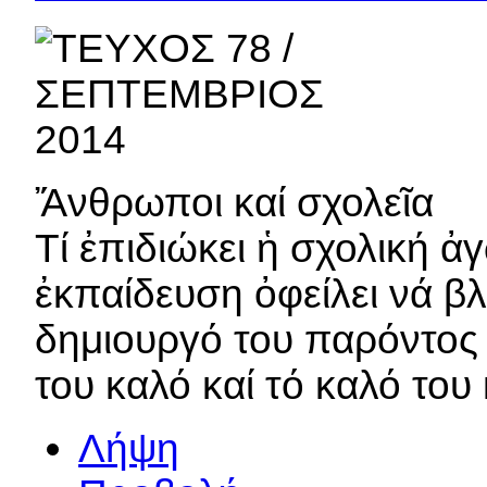
Ἄνθρωποι καί σχολεῖα
Τί ἐπιδιώκει ἡ σχολική 
ἐκπαίδευση ὀφείλει νά β
δημιουργό του παρόντος κ
του καλό καί τό καλό του
Λήψη