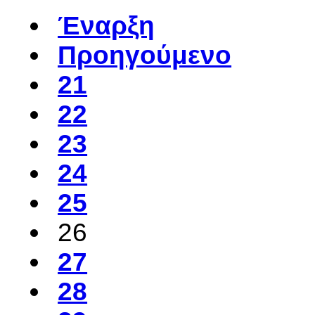
Έναρξη
Προηγούμενο
21
22
23
24
25
26
27
28