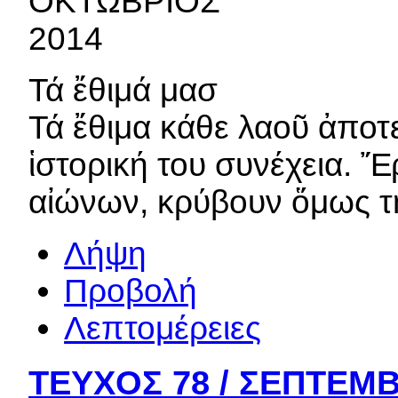
Τά ἔθιμά μασ
Τά ἔθιμα κάθε λαοῦ ἀποτ
ἱστορική του συνέχεια. 
αἰώνων, κρύβουν ὅμως τήν
Λήψη
Προβολή
Λεπτομέρειες
ΤΕΥΧΟΣ 78 / ΣΕΠΤΕΜΒ