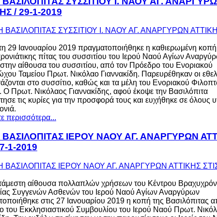
ΒΑΣΙΛΟΠΙΤΑΣ ΣΥΣΣΙΤΙΟΥ Ι. ΝΑΟΥ ΑΓ. ΑΝΑΡΓΥΡ
ΗΣ / 29-1-2019
τη 29 Ιανουαρίου 2019 πραγματοποιήθηκε η καθιερωμένη κοπή
ονιάτικης πίτας του συσσιτίου του Ιερού Ναού Αγίων Αναργύ
,στην αίθουσα του συσσιτίου, από τον Πρόεδρο του Ενοριακού
χου Ταμείου Πρωτ. Νικόλαο Γιαννακίδη. Παρευρέθηκαν οι εθελ
άζονται στο συσσίτιο, καθώς και τα μέλη του Ενοριακού Φιλοπ
. Ο Πρωτ. Νικόλαος Γιαννακίδης, αφού έκοψε την Βασιλόπιτα
τησε τις κυρίες για την προσφορά τους και ευχήθηκε σε όλους υ
ονιά.
ε περισσότερα...
 ΒΑΣΙΛΟΠΙΤΑΣ ΙΕΡΟΥ ΝΑΟΥ ΑΓ. ΑΝΑΡΓΥΡΩΝ ΑΤ
27-1-2019
ατάμεστη αίθουσα πολλαπλών χρήσεων του Κέντρου Βραχυχρόν
νίας Συγγενών Ασθενών του Ιερού Ναού Αγίων Αναργύρων
οποιήθηκε στις 27 Ιανουαρίου 2019 η κοπή της Βασιλόπιτας α
 του Εκκλησιαστικού Συμβουλίου του Ιερού Ναού Πρωτ. Νικό