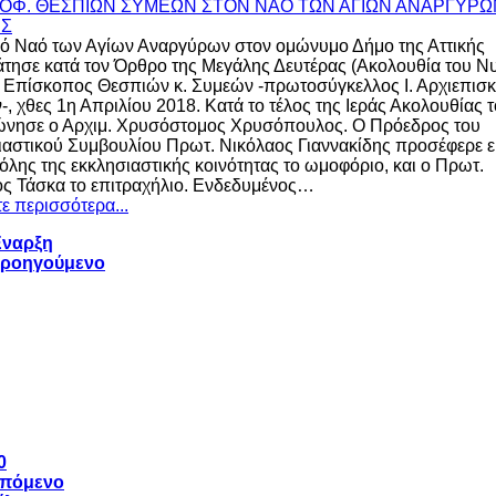
ρό Ναό των Αγίων Αναργύρων στον ομώνυμο Δήμο της Αττικής
τησε κατά τον Όρθρο της Μεγάλης Δευτέρας (Ακολουθία του Ν
 Επίσκοπος Θεσπιών κ. Συμεών -πρωτοσύγκελλος Ι. Αρχιεπισ
, χθες 1η Απριλίου 2018. Κατά το τέλος της Ιεράς Ακολουθίας 
νησε ο Αρχιμ. Χρυσόστομος Χρυσόπουλος. Ο Πρόεδρος του
αστικού Συμβουλίου Πρωτ. Νικόλαος Γιαννακίδης προσέφερε ε
όλης της εκκλησιαστικής κοινότητας το ωμοφόριο, και ο Πρωτ.
ς Τάσκα το επιτραχήλιο. Ενδεδυμένος…
ε περισσότερα...
ναρξη
ροηγούμενο
0
πόμενο