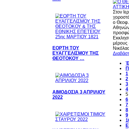
Στον Ιε
χοροστά
ο Θεοφ.
Αθηνών-
προσφώ
Εκκλησι
μέρους 
ΕΟΡΤΗ ΤΟΥ
Νικόλαο
ΕΥΑΓΓΕΛΙΣΜΟΥ ΤΗΣ
Διαβάστ
ΘΕΟΤΟΚΟΥ …
Έ
Π
1
2
3
4
ΑΙΜΟΔΟΣΙΑ 3 ΑΠΡΙΛΙΟΥ
5
2022
6
7
8
9
1
Ε