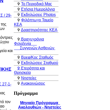
ΩΝ
✞
Το Περιοδικό Μας
✞
Ετήσια Ημερολόγια
✞
Εκδηλώσεις Photos
✞
Φιλόπτωχο Ταμείο
 της
ΚEA
ρων
✞
Δραστηριότητες ΚEA
όντριες
✞
Βραχυχρόνια
τώχου
Φιλοξενία
Συγγενών Ασθενών
γεία και
✞
Βρεφ/Κος Σταθμός
✞
Εκδηλώσεις Σταθμού
✞ Ετερότητα και
ΤΙΚΗΣ
Θρησκεία
✞
Νηστείες
✞
Ανακοινώσεις
Πρόγραμμα
ιας
πό τον
Μηνιαίο Πρόγραμμα
λαο
Ακολουθιών - Νηστείες