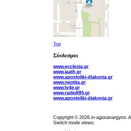
Top
Σύνδεσμοι
www.ecclesia.gr
www.iaath.gr
www.apostoliki-diakonia.gr
www.neotita.gr
www.tv4e.gr
www.radio895.gr
www.apostoliki-diakonia.gr
Copyright © 2026 in-agioianargyroi. 
Switch mode views: