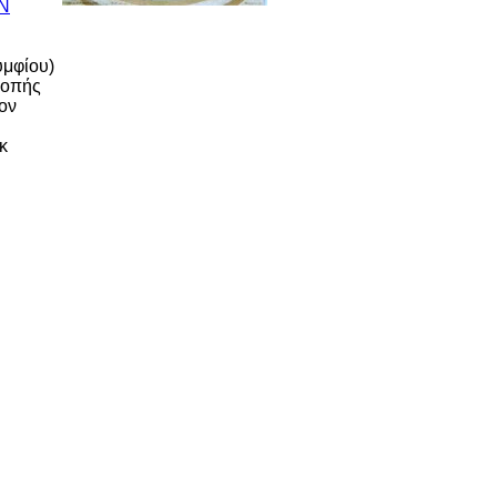
υμφίου)
κοπής
τον
κ