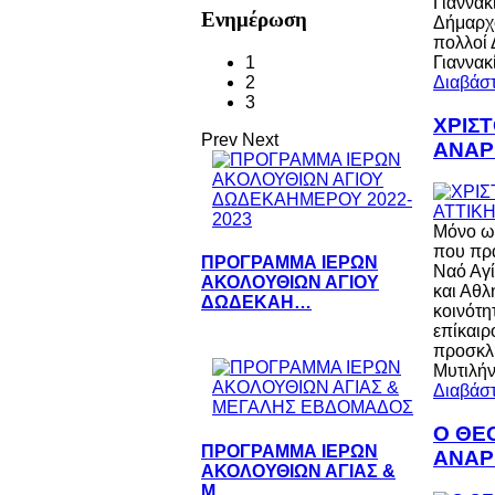
Γιαννακ
Ενημέρωση
Δήμαρχο
πολλοί 
1
Γιαννακ
2
Διαβάστ
3
ΧΡΙΣ
Prev
Next
ΑΝΑΡ
Μόνο ως
που πρα
ΠΡΟΓΡΑΜΜΑ ΙΕΡΩΝ
Ναό Αγί
ΑΚΟΛΟΥΘΙΩΝ ΑΓΙΟΥ
και Αθλ
ΔΩΔΕΚΑΗ…
κοινότη
επίκαιρ
προσκλη
Μυτιλή
Διαβάστ
Ο ΘΕ
ΠΡΟΓΡΑΜΜΑ ΙΕΡΩΝ
ΑΝΑΡ
ΑΚΟΛΟΥΘΙΩΝ ΑΓΙΑΣ &
Μ…