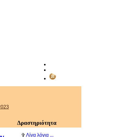
023
Δραστηριότητα
✞
Λίγα λόγια ...