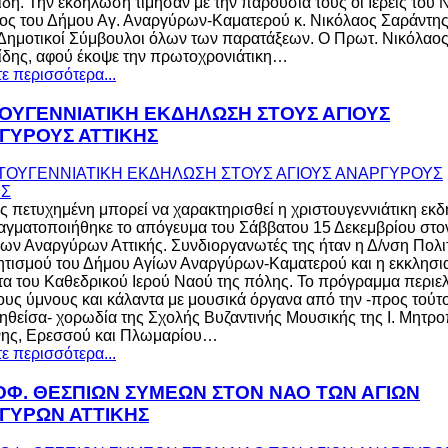
ίδη. Την εκδήλωση τίμησαν με την παρουσία τους οι Ιερείς του 
ς του Δήμου Αγ. Αναργύρων-Καματερού κ. Νικόλαος Σαράντης
Δημοτικοί Σύμβουλοι όλων των παρατάξεων. Ο Πρωτ. Νικόλαο
ίδης, αφού έκοψε την πρωτοχρονιάτικη…
ε περισσότερα...
ΤΟΥΓΕΝΝΙΑΤΙΚΗ ΕΚΔΗΛΩΣΗ ΣΤΟΥΣ ΑΓΙΟΥΣ
ΓΥΡΟΥΣ ΑΤΤΙΚΗΣ
 πετυχημένη μπορεί να χαρακτηρισθεί η χριστουγεννιάτικη εκ
γματοποιήθηκε το απόγευμα του Σάββατου 15 Δεκεμβρίου στον
ων Αναργύρων Αττικής. Συνδιοργανωτές της ήταν η Δ/νση Πολι
ητισμού του Δήμου Αγίων Αναργύρων-Καματερού και η εκκλησι
τα του Καθεδρικού Ιερού Ναού της πόλης. Το πρόγραμμα περιε
ους ύμνους και κάλαντα με μουσικά όργανα από την -προς τούτ
θείσα- χορωδία της Σχολής Βυζαντινής Μουσικής της Ι. Μητρ
νης, Ερεσσού και Πλωμαρίου…
ε περισσότερα...
ΟΦ. ΘΕΣΠΙΩΝ ΣΥΜΕΩΝ ΣΤΟΝ ΝΑΟ ΤΩΝ ΑΓΙΩΝ
ΓΥΡΩΝ ΑΤΤΙΚΗΣ