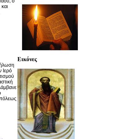
Ναού, ο
 και
ς
Εικόνες
δήλωση
 Ιερό
τισμού
αστική
λάμβανε
ο
οπόλεως