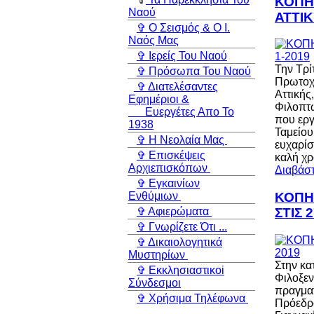
ΚΟΠΗ 
Ναού
ΑΤΤΙΚ
✞ Ο Σεισμός & Ο Ι.
Ναός Μας
✞ Ιερείς Του Ναού
Την Τρί
✞ Πρόσωπα Του Ναού
Πρωτοχρ
✞ Διατελέσαντες
Αττικής
Εφημέριοι &
Φιλοπτώ
Ευεργέτες Απο Το
που εργ
1938
Ταμείου
✞ Η Νεολαία Μας
ευχαρίσ
✞ Επισκέψεις
καλή χρ
Αρχιεπισκόπων
Διαβάστ
✞ Εγκαινίων
ΚΟΠΗ
Ενθύμιων
ΣΤΙΣ 
✞ Αφιερώματα
✞ Γνωρίζετε Ότι ...
✞ Δικαιολογητικά
Μυστηρίων
Στην κ
✞ Εκκλησιαστικoi
Φιλοξε
Σύνδεσμοι
πραγματ
✞ Χρήσιμα Τηλέφωνα
Πρόεδρο