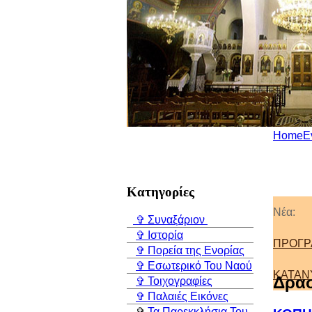
Home
Ε
Κατηγορίες
Νέα:
✞ Συναξάριον
✞ Ιστορία
ΠΡΟΓΡ
✞ Πορεία της Ενορίας
✞ Εσωτερικό Του Ναού
ΚΑΤΑΝΥ
Δρασ
✞ Τοιχογραφίες
✞ Παλαιές Εικόνες
✞
Τα Παρεκκλήσια Του