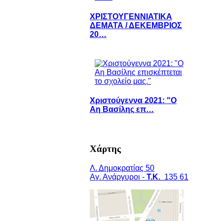
ΧΡΙΣΤΟΥΓΕΝΝΙΑΤΙΚΑ
ΔΕΜΑΤΑ / ΔΕΚΕΜΒΡΙΟΣ
20…
Χριστούγεννα 2021: "Ο
Αη Βασίλης επ…
Χάρτης
Λ. Δημοκρατίας 50
Αγ. Ανάργυροι -
Τ.Κ.
135 61