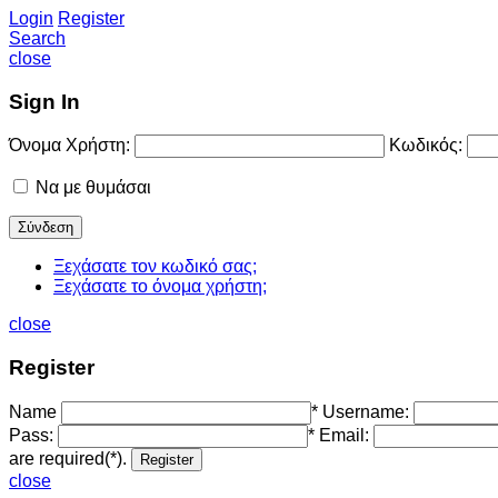
Login
Register
Search
close
Sign In
Όνομα Χρήστη:
Κωδικός:
Να με θυμάσαι
Ξεχάσατε τον κωδικό σας;
Ξεχάσατε το όνομα χρήστη;
close
Register
Name
*
Username:
Pass:
*
Email:
are required(*).
close