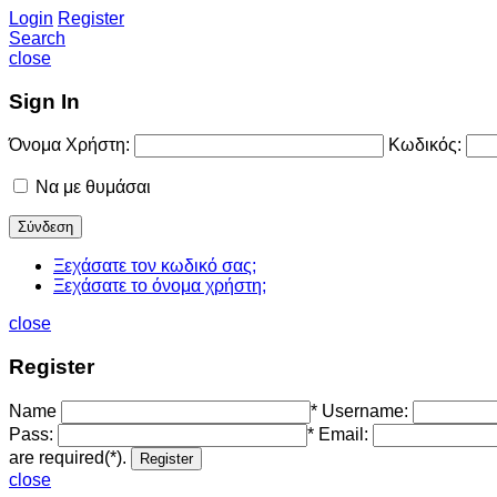
Login
Register
Search
close
Sign In
Όνομα Χρήστη:
Κωδικός:
Να με θυμάσαι
Ξεχάσατε τον κωδικό σας;
Ξεχάσατε το όνομα χρήστη;
close
Register
Name
*
Username:
Pass:
*
Email:
are required(*).
close