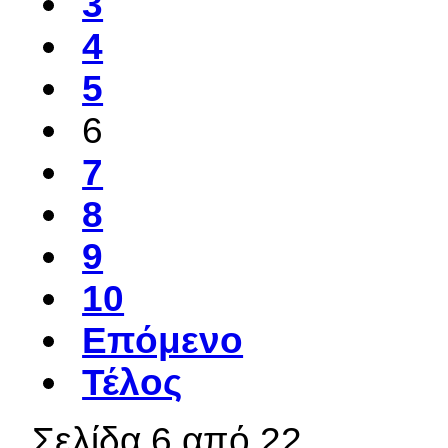
3
4
5
6
7
8
9
10
Επόμενο
Τέλος
Σελίδα 6 από 22