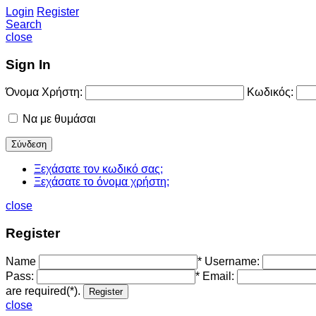
Login
Register
Search
close
Sign In
Όνομα Χρήστη:
Κωδικός:
Να με θυμάσαι
Ξεχάσατε τον κωδικό σας;
Ξεχάσατε το όνομα χρήστη;
close
Register
Name
*
Username:
Pass:
*
Email:
are required(*).
close