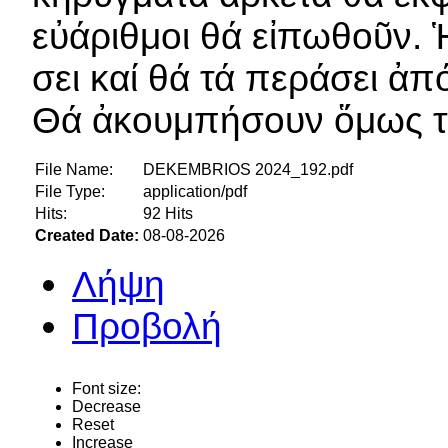
εὐάριθμοι θά εἰπωθοῦν. 
σει καί θά τά περάσει ἀπ
Θά ἀκουμπήσουν ὅμως τό
File Name:
DEKEMBRIOS 2024_192.pdf
File Type:
application/pdf
Hits:
92 Hits
Created Date:
08-08-2026
Λήψη
Προβολή
Font size:
Decrease
Reset
Increase