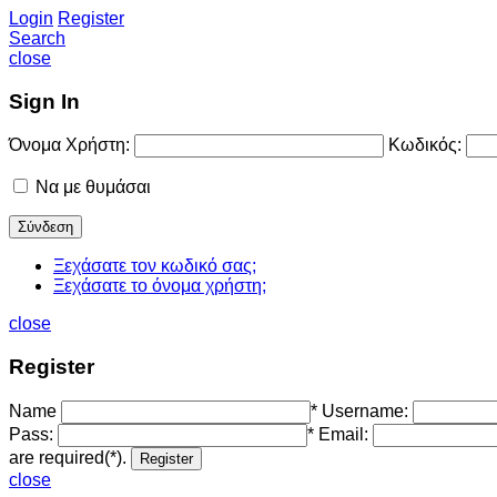
Login
Register
Search
close
Sign In
Όνομα Χρήστη:
Κωδικός:
Να με θυμάσαι
Ξεχάσατε τον κωδικό σας;
Ξεχάσατε το όνομα χρήστη;
close
Register
Name
*
Username:
Pass:
*
Email:
are required(*).
close