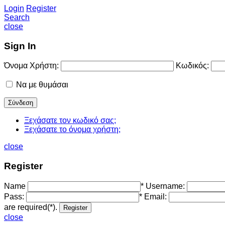
Login
Register
Search
close
Sign In
Όνομα Χρήστη:
Κωδικός:
Να με θυμάσαι
Ξεχάσατε τον κωδικό σας;
Ξεχάσατε το όνομα χρήστη;
close
Register
Name
*
Username:
Pass:
*
Email:
are required(*).
close