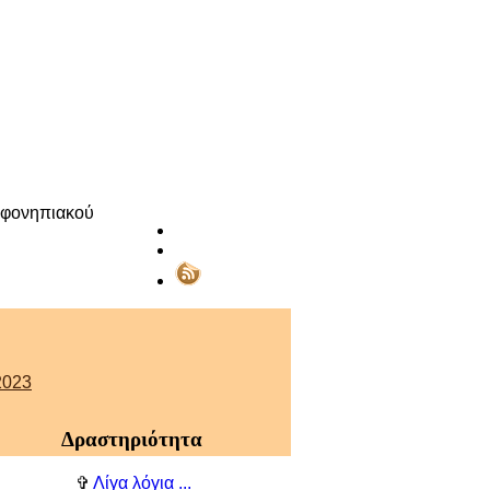
ρεφονηπιακού
023
Δραστηριότητα
✞
Λίγα λόγια ...