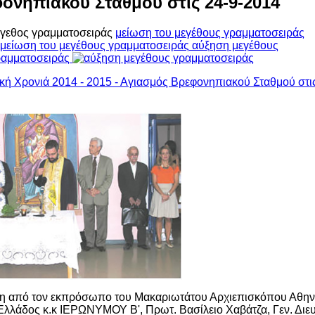
ονηπιακού Σταθμού στις 24-9-2014
γεθος γραμματοσειράς
μείωση του μεγέθους γραμματοσειράς
αύξηση μεγέθους
ραμματοσειράς
τη από τον εκπρόσωπο του Μακαριωτάτου Αρχιεπισκόπου Αθην
λλάδος κ.κ ΙΕΡΩΝΥΜΟΥ Β', Πρωτ. Βασίλειο Χαβάτζα, Γεν. Διε