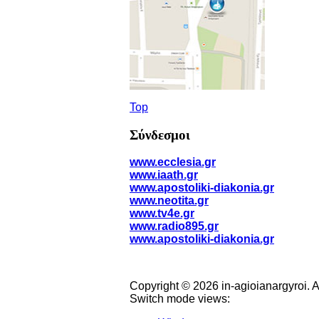
Top
Σύνδεσμοι
www.ecclesia.gr
www.iaath.gr
www.apostoliki-diakonia.gr
www.neotita.gr
www.tv4e.gr
www.radio895.gr
www.apostoliki-diakonia.gr
Copyright © 2026 in-agioianargyroi. 
Switch mode views: