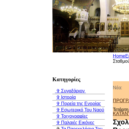
Home
Ε
Σταθμού
Κατηγορίες
Νέα:
✞ Συναξάριον
✞ Ιστορία
ΠΡΟΓΡ
✞ Πορεία της Ενορίας
Τετάρτη
✞ Εσωτερικό Του Ναού
ΚΑΤΑΝΥ
✞ Τοιχογραφίες
Σχολ
✞ Παλαιές Εικόνες
✞
Τα Παρεκκλήσια Του