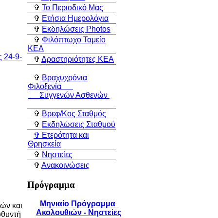
✞
Το Περιοδικό Μας
✞
Ετήσια Ημερολόγια
✞
Εκδηλώσεις Photos
✞
Φιλόπτωχο Ταμείο
ΚEA
✞
Δραστηριότητες ΚEA
✞
Βραχυχρόνια
Φιλοξενία
Συγγενών Ασθενών
✞
Βρεφ/Κος Σταθμός
✞
Εκδηλώσεις Σταθμού
✞ Ετερότητα και
Θρησκεία
✞
Νηστείες
✞
Ανακοινώσεις
Πρόγραμμα
Μηνιαίο Πρόγραμμα
ών και
Ακολουθιών - Νηστείες
υθυντή