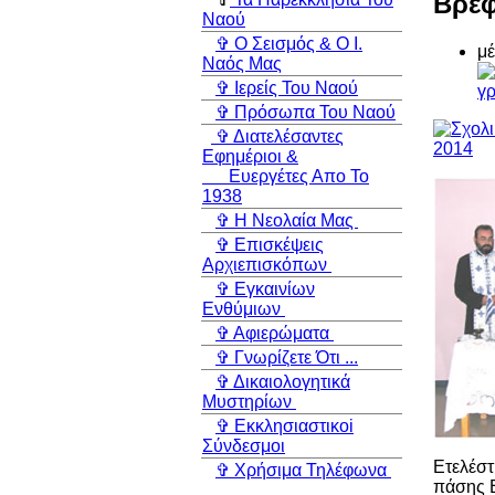
Βρεφ
Ναού
✞ Ο Σεισμός & Ο Ι.
μέ
Ναός Μας
✞ Ιερείς Του Ναού
γ
✞ Πρόσωπα Του Ναού
✞ Διατελέσαντες
Εφημέριοι &
Ευεργέτες Απο Το
1938
✞ Η Νεολαία Μας
✞ Επισκέψεις
Αρχιεπισκόπων
✞ Εγκαινίων
Ενθύμιων
✞ Αφιερώματα
✞ Γνωρίζετε Ότι ...
✞ Δικαιολογητικά
Μυστηρίων
✞ Εκκλησιαστικoi
Σύνδεσμοι
Ετελέσ
✞ Χρήσιμα Τηλέφωνα
πάσης Ε