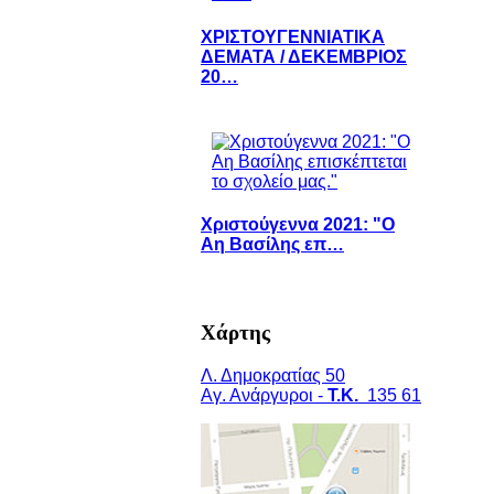
ΧΡΙΣΤΟΥΓΕΝΝΙΑΤΙΚΑ
ΔΕΜΑΤΑ / ΔΕΚΕΜΒΡΙΟΣ
20…
Χριστούγεννα 2021: "Ο
Αη Βασίλης επ…
Χάρτης
Λ. Δημοκρατίας 50
Αγ. Ανάργυροι -
Τ.Κ.
135 61